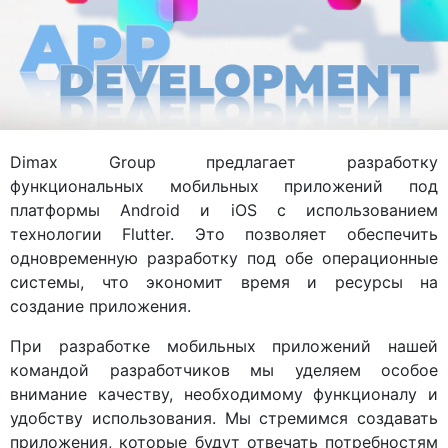
Dimax Group предлагает разработку
функциональных мобильных приложений под
платформы Android и iOS с использованием
технологии Flutter. Это позволяет обеспечить
одновременную разработку под обе операционные
системы, что экономит время и ресурсы на
создание приложения.
При разработке мобильных приложений нашей
командой разработчиков мы уделяем особое
внимание качеству, необходимому функционалу и
удобству использования. Мы стремимся создавать
приложения, которые будут отвечать потребностям