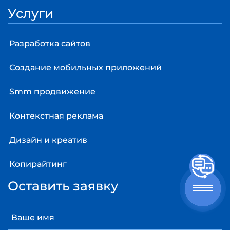
Услуги
Разработка сайтов
Создание мобильных приложений
Smm продвижение
Контекстная реклама
Дизайн и креатив
Копирайтинг
Оставить заявку