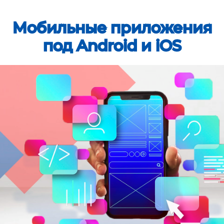
Мобильные приложения
под Android и iOS