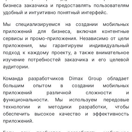
бизнеса заказчика и предоставлять пользователям
удобный и интуитивно понятный интерфейс.
Мы специализируемся на создании мобильных
приложений для бизнеса, включая контентные
сервисы и промо-приложения. Независимо от цели
приложения, мы гарантируем индивидуальный
подход к каждому проекту, а также внимательное
изучение потребностей заказчика и его целевой
аудитории.
Команда разработчиков Dimax Group обладает
большим опытом в создании мобильных
приложений различной сложности и
функциональности. Мы используем передовые
технологии и методики разработки, чтобы
обеспечить высокое качество и эффективность
приложений.