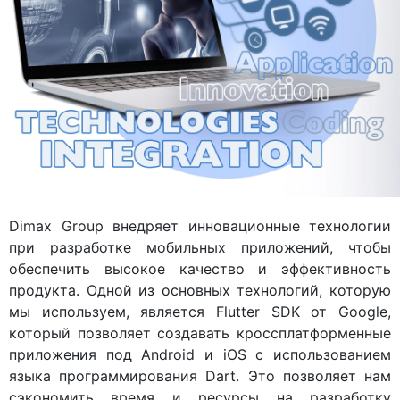
Dimax Group внедряет инновационные технологии
при разработке мобильных приложений, чтобы
обеспечить высокое качество и эффективность
продукта. Одной из основных технологий, которую
мы используем, является Flutter SDK от Google,
который позволяет создавать кроссплатформенные
приложения под Android и iOS с использованием
языка программирования Dart. Это позволяет нам
сэкономить время и ресурсы на разработку